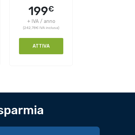
199
€
+ IVA / anno
(242,78€ IVA inclusa)
ATTIVA
isparmia