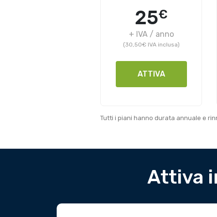
25
€
+ IVA / anno
(30,50€ IVA inclusa)
ATTIVA
Tutti i piani hanno durata annuale e r
Attiva 