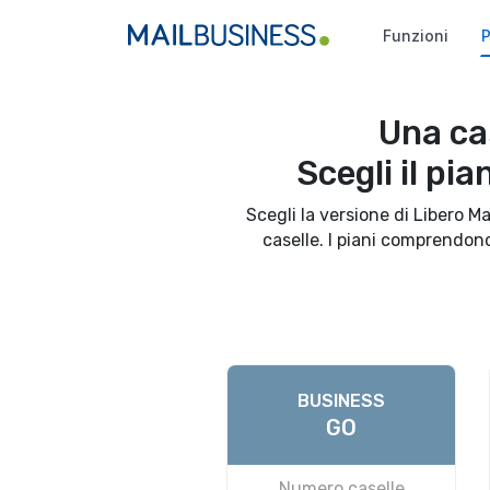
Funzioni
P
Una ca
Scegli il pi
Scegli la versione di Libero M
caselle. I piani comprendono
BUSINESS
GO
Numero caselle