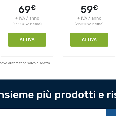
69
59
€
€
+ IVA / anno
+ IVA / anno
(84,18€ IVA inclusa)
(71,98€ IVA inclusa)
ATTIVA
ATTIVA
innovo automatico salvo disdetta
insieme più prodotti e r