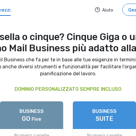
rezzi
Aiuto
Ges
sella o cinque? Cinque Giga o u
ano Mail Business più adatto alla
ail Business che fa per te in base alle tue esigenze in termi
 anche diversi strumenti e funzionalità per facilitare l’organ
pianificazione del lavoro.
DOMINIO PERSONALIZZATO SEMPRE INCLUSO
BUSINESS
BUSINESS
GO
SUITE
Five
Numero caselle
Numero caselle